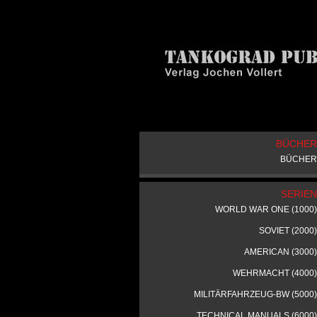
BÜCHER
BÜCHER
SERIEN
WORLD WAR ONE (1000)
SOVIET (2000)
AMERICAN (3000)
WEHRMACHT (4000)
MILITÄRFAHRZEUG-BW (5000)
TECHNICAL MANUALS (6000)