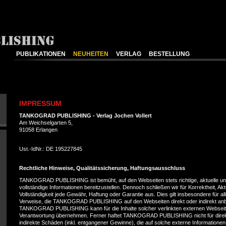
PUBLIKATIONEN
NEUHEITEN
VERLAG
BESTELLUNG
IMPRESSUM
TANKOGRAD PUBLISHING - Verlag Jochen Vollert
Am Weichselgarten 5,
91058 Erlangen
Ust.-IdNr.: DE 195227845
Rechtliche Hinweise, Qualitätssicherung, Haftungsausschluss
TANKOGRAD PUBLISHING ist bemüht, auf den Webseiten stets richtige, aktuelle u
vollständige Informationen bereitzustellen. Dennoch schließen wir für Korrektheit, Akt
Vollständigkeit jede Gewähr, Haftung oder Garantie aus. Dies gilt insbesondere für al
Verweise, die TANKOGRAD PUBLISHING auf den Webseiten direkt oder indirekt anbi
TANKOGRAD PUBLISHING kann für die Inhalte solcher verlinkten externen Webseit
Verantwortung übernehmen. Ferner haftet TANKOGRAD PUBLISHING nicht für direk
indirekte Schäden (inkl. entgangener Gewinne), die auf solche externe Informationen