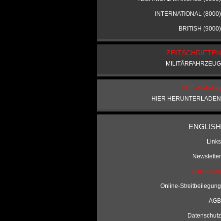
INTERNATIONAL (8000)
BRITISH (9000)
ZEITSCHRIFTEN
MILITÄRFAHRZEUG
PDF-Katalog
HIER HERUNTERLADEN
ENGLISH
Links
Newsletter
Impressum
Online-Streitbeilegung
AGB
Datenschutz