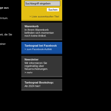
age aus
> Liste ausverkaufter Titel
Irrtum.
Warenkorb
In Ihrem Warenkorb
befinden sich momentan
it, die Sie
noch keine Artikel.
einer
Tankograd bei Facebook
> zum Facebook-Auftritt
Newsletter
Wir informieren Sie
regelmäßig über
Neuerscheinungen.
>
mehr
Tankograd Bookshop:
Ab 2024 hier!