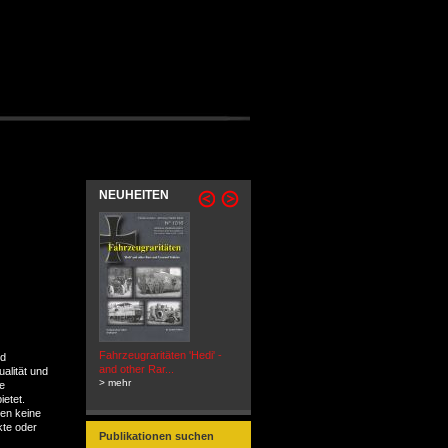
NEUHEITEN
Fahrzeugraritäten 'Hedi' -
BEUTEWAGEN - Allied Field
nd
and other Rar...
Cars in Wehrmacht
ualität und
> mehr
Service...
le
> mehr
etet.
en keine
te oder
Publikationen suchen