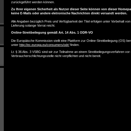
zurückgeführt werden können.
Zu Ihrer eigenen Sicherheit als Nutzer dieser Seite können von dieser Homep
keine E-Mails oder andere eletronische Nachrichten direkt versandt werden.
Alle Angaben bezüglich Preis und Verfügbarkeit der Titel erfolgen unter Vorbehalt von 
Lieferung solange Vorrat reicht.
Online-Streitbeilegung gemäß Art. 14 Abs. 1 ODR-VO
Die Europäische Kommission stellt eine Plattform zur Online-Streitbeilegung (OS) bere
unter
http://ec.europa.eu/consumers/odr/
finden.
Lt. § 36 Abs. 3 VSBG sind wir zur Teilnahme an einem Streitbeilegungsverfahren vor 
Verbraucherschlichtungsstelle nicht verpflichtet und nicht bereit.